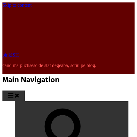
Skip to content
pinkISH
cand ma plictisesc de stat degeaba, scriu pe blog.
Main Navigation