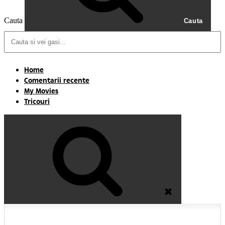
Cauta
Cauta
Home
Comentarii recente
My Movies
Tricouri