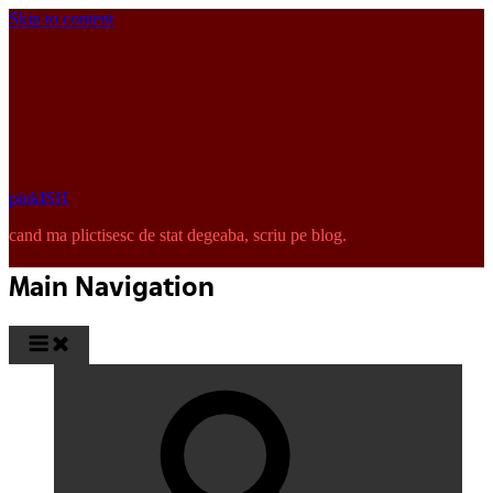
Skip to content
pinkISH
cand ma plictisesc de stat degeaba, scriu pe blog.
Main Navigation