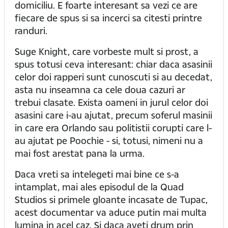
domiciliu. E foarte interesant sa vezi ce are
fiecare de spus si sa incerci sa citesti printre
randuri.
Suge Knight, care vorbeste mult si prost, a
spus totusi ceva interesant: chiar daca asasinii
celor doi rapperi sunt cunoscuti si au decedat,
asta nu inseamna ca cele doua cazuri ar
trebui clasate. Exista oameni in jurul celor doi
asasini care i-au ajutat, precum soferul masinii
in care era Orlando sau politistii corupti care l-
au ajutat pe Poochie - si, totusi, nimeni nu a
mai fost arestat pana la urma.
Daca vreti sa intelegeti mai bine ce s-a
intamplat, mai ales episodul de la Quad
Studios si primele gloante incasate de Tupac,
acest documentar va aduce putin mai multa
lumina in acel caz. Si daca aveti drum prin