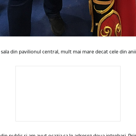
 sala din pavilionul central, mult mai mare decat cele din anii 
ebari din public si am avut ocazia sa le adresez doua intrebari. P