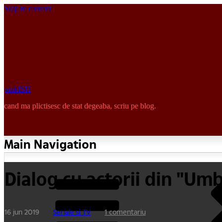
Skip to content
pinkISH
cand ma plictisesc de stat degeaba, scriu pe blog.
Main Navigation
Dialog cu actorii din "Um
16 jun 2019
Seriale si TV
1 comentariu