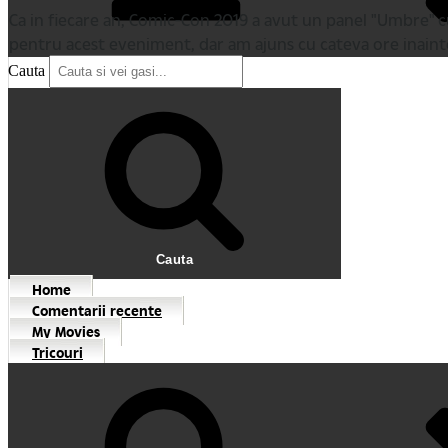
Ca in fiecare an, Comic-Con 2019 a avut un panel "Umbre" cu
pentru acest eveniment, dar am ajuns cu cateva ore inainte
Cauta
Cauta
Home
Comentarii recente
My Movies
Tricouri