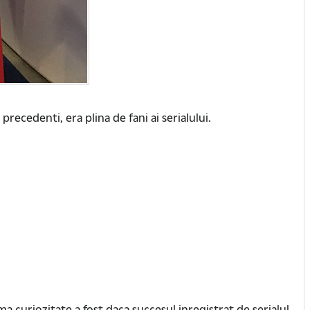
precedenti, era plina de fani ai serialului.
rima curiozitate a fost daca succesul inregistrat de serialul