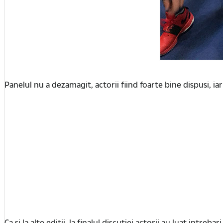
Panelul nu a dezamagit, actorii fiind foarte bine dispusi, iar
Ca si la alte editii, la finalul discutiei actorii au luat intr