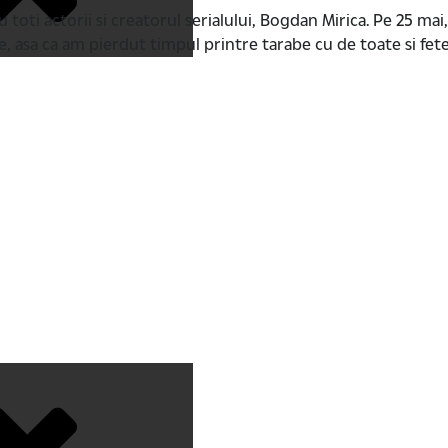
 toti actorii si creatorul serialului, Bogdan Mirica. Pe 25 m
, asa ca am pierdut timpul printre tarabe cu de toate si fet