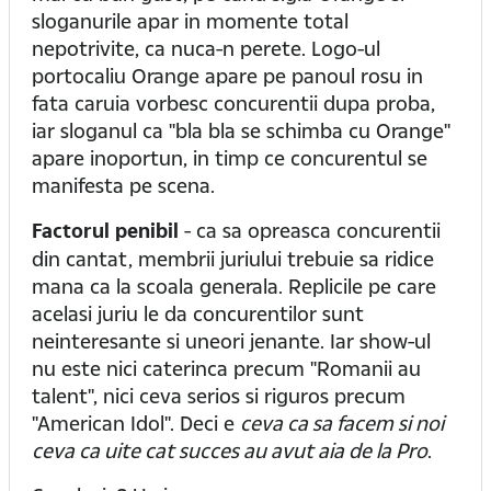
sloganurile apar in momente total
nepotrivite, ca nuca-n perete. Logo-ul
portocaliu Orange apare pe panoul rosu in
fata caruia vorbesc concurentii dupa proba,
iar sloganul ca "bla bla se schimba cu Orange"
apare inoportun, in timp ce concurentul se
manifesta pe scena.
Factorul penibil
- ca sa opreasca concurentii
din cantat, membrii juriului trebuie sa ridice
mana ca la scoala generala. Replicile pe care
acelasi juriu le da concurentilor sunt
neinteresante si uneori jenante. Iar show-ul
nu este nici caterinca precum "Romanii au
talent", nici ceva serios si riguros precum
"American Idol". Deci e
ceva ca sa facem si noi
ceva ca uite cat succes au avut aia de la Pro
.