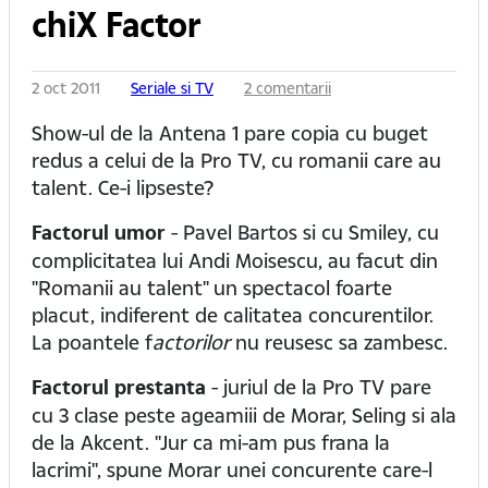
chiX Factor
2 oct 2011
Seriale si TV
2 comentarii
Show-ul de la Antena 1 pare copia cu buget
redus a celui de la Pro TV, cu romanii care au
talent. Ce-i lipseste?
Factorul umor
- Pavel Bartos si cu Smiley, cu
complicitatea lui Andi Moisescu, au facut din
"Romanii au talent" un spectacol foarte
placut, indiferent de calitatea concurentilor.
La poantele f
actorilor
nu reusesc sa zambesc.
Factorul prestanta
- juriul de la Pro TV pare
cu 3 clase peste ageamiii de Morar, Seling si ala
de la Akcent. "Jur ca mi-am pus frana la
lacrimi", spune Morar unei concurente care-l