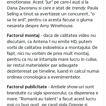
emotionase. Acest "jur" pe care-l auzi si la
Oana Zavoranu si care e atat de
trendy
. Paula
Seling a tinut sa avertizeze un concurent, "o
sa te ard", pentru ca acesta facuse o gluma
nesarata despre Amy Winehouse.
Factorul montaj
- daca de calitatea video nu
discutam, ca Antena 1 nu emite HD, putem
vorbi de calitatea indoielnica a montajului. De
fapt, nici nu vorbim de prea mult montaj,
pentru ca nu se intampla mare lucru in culise,
iar restul materialelor par adaugate
dezinteresat pe timeline, luand in calcul numai
ordinea cronologica a evenimentelor.
Factorul publicitate
- Ambele show-uri sunt
branduite cu sigla sponsorului, ca disperarea e
mare. "Romanii au talent" a facut acest lucru
mai cu bun gust, pe cand sigla Orange si