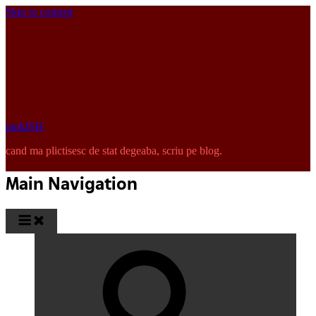
Skip to content
pinkISH
cand ma plictisesc de stat degeaba, scriu pe blog.
Main Navigation