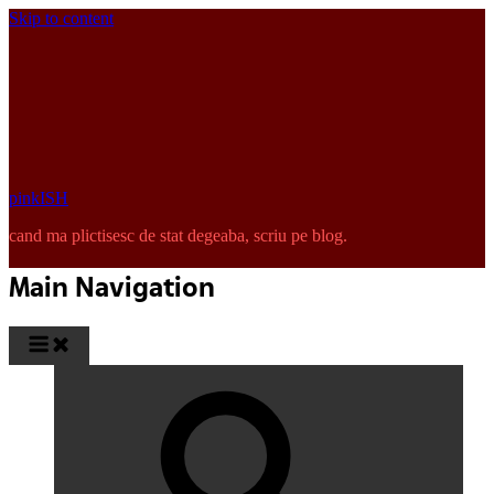
Skip to content
pinkISH
cand ma plictisesc de stat degeaba, scriu pe blog.
Main Navigation