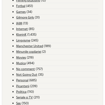
Filming locations
(12)
Fotbal
(451)
Games
(34)
Gilmore Girls
(31)
IAIM
(13)
Internet
(85)
KterinK
(1,435)
Lingvisme
(245)
Manchester United
(189)
Minunile copilariei
(2)
Movies
(219)
Muzica
(494)
No comment
(757)
Not Going Out
(35)
Personal
(685)
Picanterii
(239)
Politica
(110)
Seriale si TV
(211)
Sex
(150)