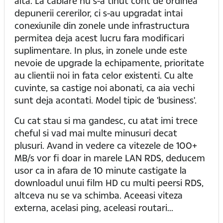
alta. La cablare nu s-a tinut cont de ordinea
depunerii cererilor, ci s-au upgradat intai
conexiunile din zonele unde infrastructura
permitea deja acest lucru fara modificari
suplimentare. In plus, in zonele unde este
nevoie de upgrade la echipamente, prioritate
au clientii noi in fata celor existenti. Cu alte
cuvinte, sa castige noi abonati, ca aia vechi
sunt deja acontati. Model tipic de 'business'.
Cu cat stau si ma gandesc, cu atat imi trece
cheful si vad mai multe minusuri decat
plusuri. Avand in vedere ca vitezele de 100+
MB/s vor fi doar in marele LAN RDS, deducem
usor ca in afara de 10 minute castigate la
downloadul unui film HD cu multi peersi RDS,
altceva nu se va schimba. Aceeasi viteza
externa, acelasi ping, aceleasi routari...