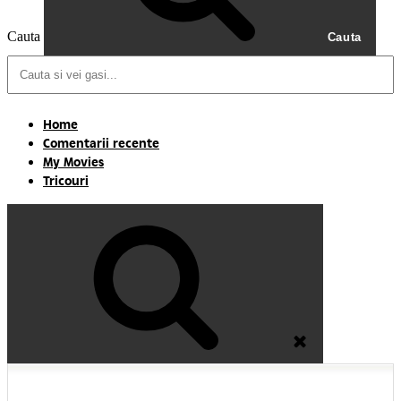
Cauta
Cauta
Home
Comentarii recente
My Movies
Tricouri