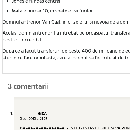
Jones e fundas central
Mata e numar 10, in spatele varfurilor
Domnul antrenor Van Gaal, in crizele lui si nevoia de a dem
Acelasi domn antrenor l-a intrebat pe proaspatul transferat Ma
posturi. Incredibil.
Dupa ce a facut transferuri de peste 400 de milioane de eur
stupid ce face omul asta, care a inceput sa fie criticat de to
3 comentarii
GICA
5 oct 2015 la 21:23
BAAAAAAAAAAAAAAAA SUNTETZI VERZE ORICUM VA PUNE AL