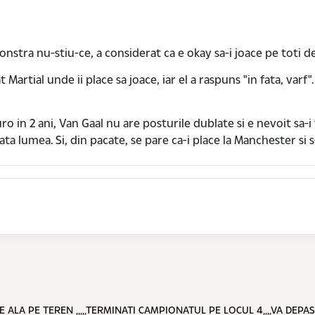
onstra nu-stiu-ce, a considerat ca e okay sa-i joace pe toti
rtial unde ii place sa joace, iar el a raspuns "in fata, varf".
o in 2 ani, Van Gaal nu are posturile dublate si e nevoit sa-i
ata lumea. Si, din pacate, se pare ca-i place la Manchester si 
A PE TEREN ,,,,,TERMINATI CAMPIONATUL PE LOCUL 4,,,,VA DEPAS