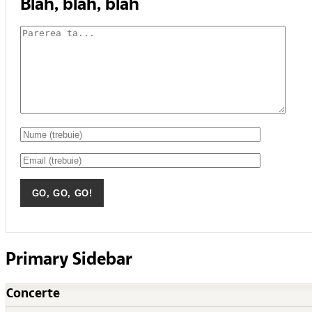
Blah, blah, blah
Primary Sidebar
Concerte