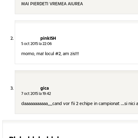
MAI PIERDETI VREMEA AIUREA
pinkISH
5 oct 2015 la 22:06
momo, ma! locul #2, am zis!!!
gica
7 oct 2015 la 19:42
daaaaaaaaaaa,,,,,cand vor fii 2 echipe in campionat ....si nici 