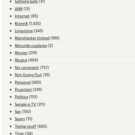
Gilmore Girls
(31)
IAIM
(13)
Internet
(85)
KterinK
(1,435)
Lingvisme
(245)
Manchester United
(189)
Minunile copilariei
(2)
Movies
(219)
Muzica
(494)
No comment
(757)
Not Going Out
(35)
Personal
(685)
Picanterii
(239)
Politica
(110)
Seriale si TV
(211)
Sex
(150)
Spam
(15)
Techie stuff
(685)
Titan
(34)