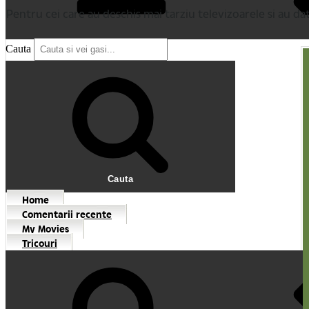
Pentru cei care au deschis mai tarziu televizoarele si au 
Cauta
Cauta
Home
Comentarii recente
My Movies
Tricouri