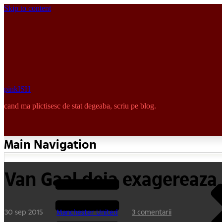
Skip to content
pinkISH
cand ma plictisesc de stat degeaba, scriu pe blog.
Main Navigation
Van Gaal deja exagereaza
30 sep 2015
Manchester United
3 comentarii