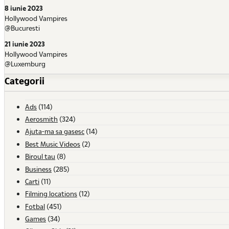
8 iunie 2023
Hollywood Vampires
@Bucuresti
21 iunie 2023
Hollywood Vampires
@Luxemburg
Categorii
Ads
(114)
Aerosmith
(324)
Ajuta-ma sa gasesc
(14)
Best Music Videos
(2)
Biroul tau
(8)
Business
(285)
Carti
(11)
Filming locations
(12)
Fotbal
(451)
Games
(34)