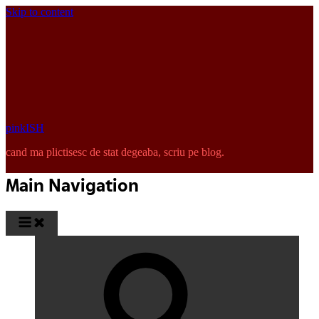
Skip to content
pinkISH
cand ma plictisesc de stat degeaba, scriu pe blog.
Main Navigation