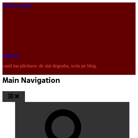
Skip to content
pinkISH
cand ma plictisesc de stat degeaba, scriu pe blog.
Main Navigation