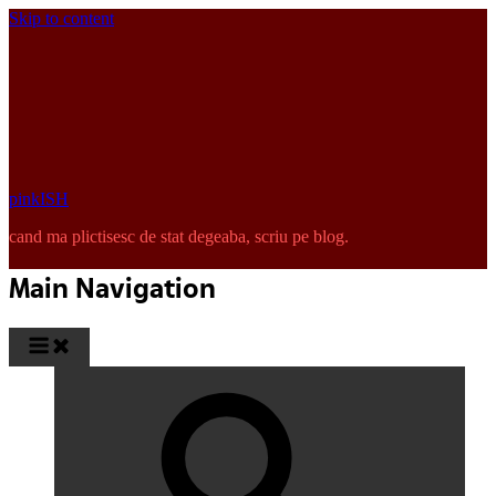
Skip to content
pinkISH
cand ma plictisesc de stat degeaba, scriu pe blog.
Main Navigation