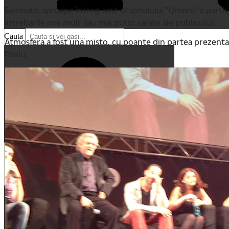
Sambata, aproape intreg
cast
-ul serialului "Umbre" a parti
intrebarile mai mult sau mai putin sarate ale publicului.
Cauta
Atmosfera a fost una misto, cu poante din partea prezentator
Pavlu:
Cauta
Home
Comentarii recente
My Movies
Tricouri