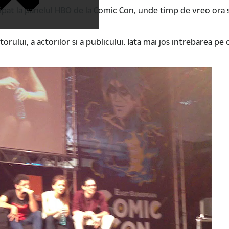
cipat la panelul HBO de la Comic Con, unde timp de vreo ora s-
ului, a actorilor si a publicului. Iata mai jos intrebarea pe