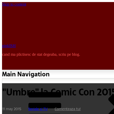
Skip to content
pinkISH
cand ma plictisesc de stat degeaba, scriu pe blog.
Main Navigation
"Umbre" la Comic Con 2015 
11 may 2015
Seriale si TV
Comenteaza tu!