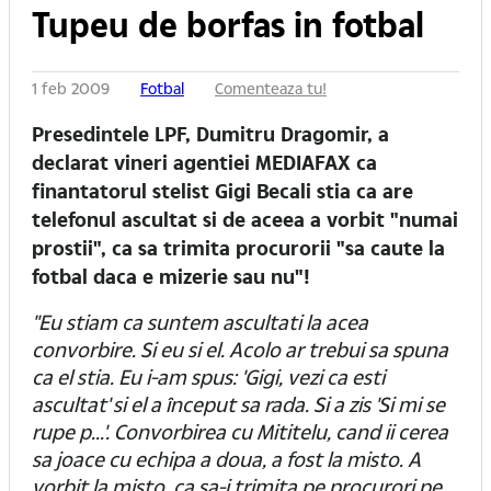
Tupeu de borfas in fotbal
1 feb 2009
Fotbal
Comenteaza tu!
Presedintele LPF, Dumitru Dragomir, a
declarat vineri agentiei MEDIAFAX ca
finantatorul stelist Gigi Becali stia ca are
telefonul ascultat si de aceea a vorbit "numai
prostii", ca sa trimita procurorii "sa caute la
fotbal daca e mizerie sau nu"!
"Eu stiam ca suntem ascultati la acea
convorbire. Si eu si el. Acolo ar trebui sa spuna
ca el stia. Eu i-am spus: 'Gigi, vezi ca esti
ascultat' si el a început sa rada. Si a zis 'Si mi se
rupe p...'. Convorbirea cu Mititelu, cand ii cerea
sa joace cu echipa a doua, a fost la misto. A
vorbit la misto, ca sa-i trimita pe procurori pe