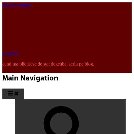
Skip to content
pinkISH
cand ma plictisesc de stat degeaba, scriu pe blog.
Main Navigation