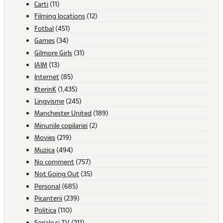
Carti
(11)
Filming locations
(12)
Fotbal
(451)
Games
(34)
Gilmore Girls
(31)
IAIM
(13)
Internet
(85)
KterinK
(1,435)
Lingvisme
(245)
Manchester United
(189)
Minunile copilariei
(2)
Movies
(219)
Muzica
(494)
No comment
(757)
Not Going Out
(35)
Personal
(685)
Picanterii
(239)
Politica
(110)
Seriale si TV
(211)