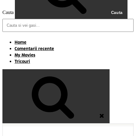
Cauta
Cauta
Home
Comentarii recente
My Movies
Tricouri