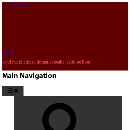
Skip to content
pinkISH
cand ma plictisesc de stat degeaba, scriu pe blog.
Main Navigation