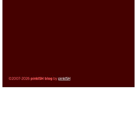
©2007-2026
pinkISH blog
by
pinkISH