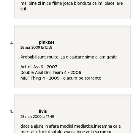
mai bine zi in ce filme joaca blonduta ca imi place, are
stil
pinkISH
28 apr 2009 la 12:58
Probabil sunt multe. La o cautare simpla, am gasit:
Art of Ass 6 - 2007
Double Anal Drill Team 4 - 2006
MILF Thing 4 - 2009 - e acum pe torrente
liviu
28 may 2009 la 17:49
daca a ajuns in afara mediei mediatice,inseamna ca a
meritat efortul sotului,asa ca bine ar fi sa ramai