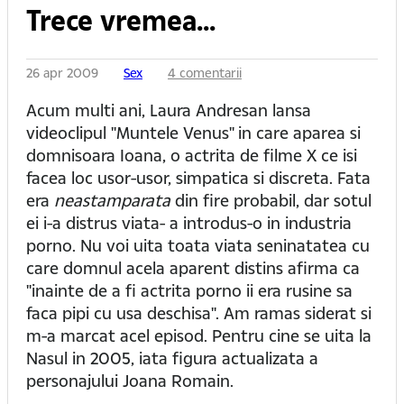
Trece vremea...
26 apr 2009
Sex
4 comentarii
Acum multi ani, Laura Andresan lansa
videoclipul "Muntele Venus" in care aparea si
domnisoara Ioana, o actrita de filme X ce isi
facea loc usor-usor, simpatica si discreta. Fata
era
neastamparata
din fire probabil, dar sotul
ei i-a distrus viata- a introdus-o in industria
porno. Nu voi uita toata viata seninatatea cu
care domnul acela aparent distins afirma ca
"inainte de a fi actrita porno ii era rusine sa
faca pipi cu usa deschisa". Am ramas siderat si
m-a marcat acel episod. Pentru cine se uita la
Nasul in 2005, iata figura actualizata a
personajului Joana Romain.