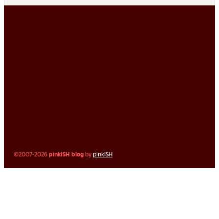
©2007-2026
pinkISH blog
by
pinkISH