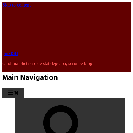
Skip to content
pinkISH
cand ma plictisesc de stat degeaba, scriu pe blog.
Main Navigation