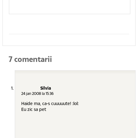
7 comentarii
Silvia
24 jan 2008 la 15:36
Haide ma, ca-s cuuuuute! :lol:
Eu zic sa pet