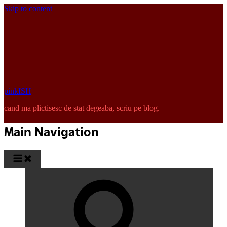
Skip to content
pinkISH
cand ma plictisesc de stat degeaba, scriu pe blog.
Main Navigation