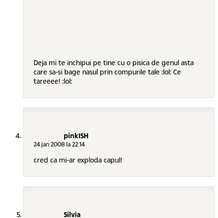
Deja mi te inchipui pe tine cu o pisica de genul asta
care sa-si bage nasul prin compurile tale :lol: Ce
tareeee! :lol:
pinkISH
24 jan 2008 la 22:14
cred ca mi-ar exploda capul!
Silvia