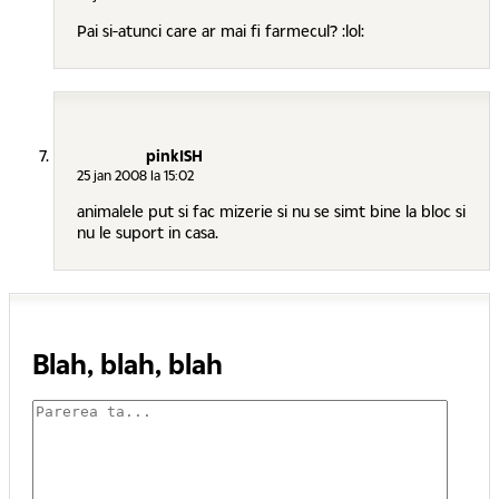
Pai si-atunci care ar mai fi farmecul? :lol:
pinkISH
25 jan 2008 la 15:02
animalele put si fac mizerie si nu se simt bine la bloc si
nu le suport in casa.
Blah, blah, blah