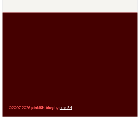
©2007-2026
pinkISH blog
by
pinkISH