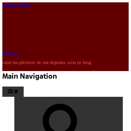
Skip to content
pinkISH
cand ma plictisesc de stat degeaba, scriu pe blog.
Main Navigation