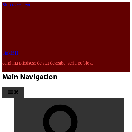
Skip to content
pinkISH
cand ma plictisesc de stat degeaba, scriu pe blog.
Main Navigation