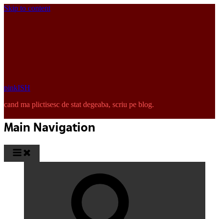
Skip to content
pinkISH
cand ma plictisesc de stat degeaba, scriu pe blog.
Main Navigation