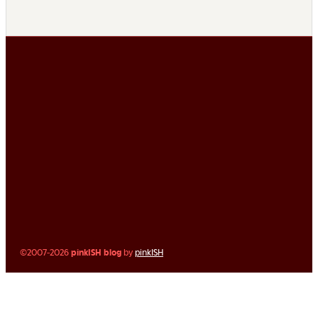
©2007-2026
pinkISH blog
by
pinkISH