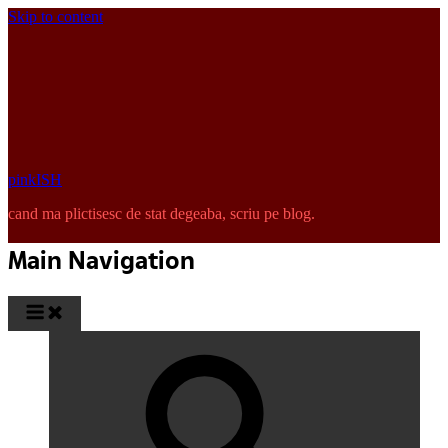
Skip to content
pinkISH
cand ma plictisesc de stat degeaba, scriu pe blog.
Main Navigation