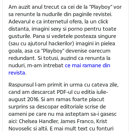
Am auzit anul trecut ca cei de la "Playboy" vor
sa renunte la nudurile din paginile revistei.
Adevarul e ca internetul ofera, la un click
distanta, imagini sexy si porno pentru toate
gusturile. Pana si vedetele posteaza singure
(sau cu ajutorul hackerilor) imagini in pielea
goala, asa ca "Playboy" devenise oarecum
redundant. Si totusi, auzind ca renunta la
nuduri, m-am intrebat
ce mai ramane din
revista
.
Raspunsul l-am primit in urma cu cateva zile,
cand am descarcat PDF-ul cu editia iulie-
august 2016. Si am ramas foarte placut
surprins sa descopar editoriale scrise de
oameni pe care nu ma asteptam sa-i gasesc
aici: Chelsea Handler, James Franco, Krist
Novoselic si altii. E mai mult text cu fonturi