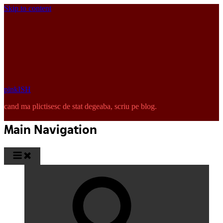
Skip to content
pinkISH
cand ma plictisesc de stat degeaba, scriu pe blog.
Main Navigation