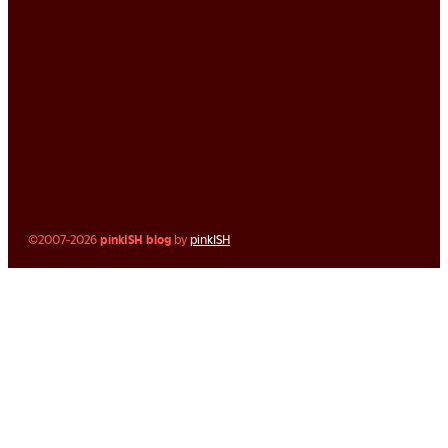
©2007-2026
pinkISH blog
by
pinkISH