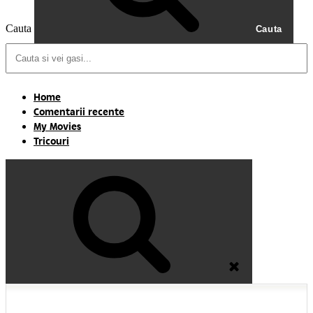
Cauta
Cauta
Home
Comentarii recente
My Movies
Tricouri