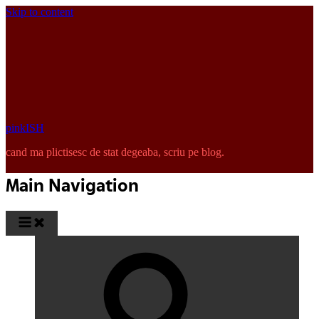
Skip to content
pinkISH
cand ma plictisesc de stat degeaba, scriu pe blog.
Main Navigation