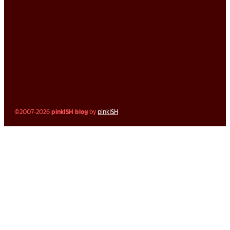
©2007-2026
pinkISH blog
by
pinkISH