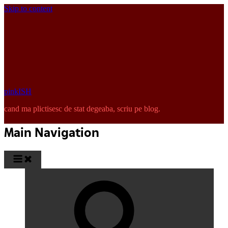
Skip to content
pinkISH
cand ma plictisesc de stat degeaba, scriu pe blog.
Main Navigation