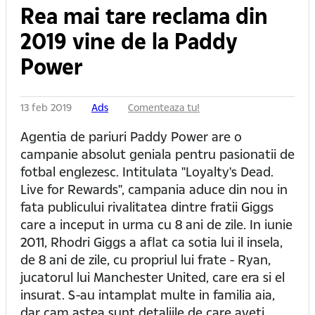
Rea mai tare reclama din
2019 vine de la Paddy
Power
13 feb 2019
Ads
Comenteaza tu!
Agentia de pariuri Paddy Power are o
campanie absolut geniala pentru pasionatii de
fotbal englezesc. Intitulata "Loyalty's Dead.
Live for Rewards", campania aduce din nou in
fata publicului rivalitatea dintre fratii Giggs
care a inceput in urma cu 8 ani de zile. In iunie
2011, Rhodri Giggs a aflat ca sotia lui il insela,
de 8 ani de zile, cu propriul lui frate - Ryan,
jucatorul lui Manchester United, care era si el
insurat. S-au intamplat multe in familia aia,
dar cam astea sunt detaliile de care aveti