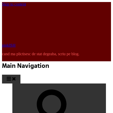
Skip to content
pinkISH
cand ma plictisesc de stat degeaba, scriu pe blog.
Main Navigation