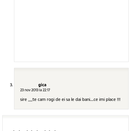
gica
23 nov 2013 la 22:17
sire ,,,,,te cam rogi de ei sa le dai bani....ce imi place !!!