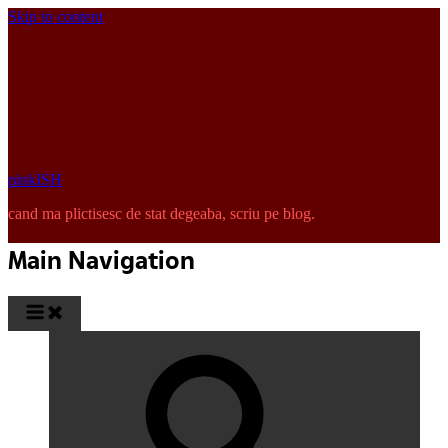
Skip to content
pinkISH
cand ma plictisesc de stat degeaba, scriu pe blog.
Main Navigation