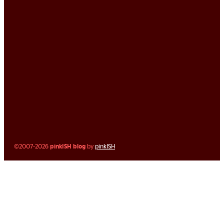
©2007-2026
pinkISH blog
by
pinkISH