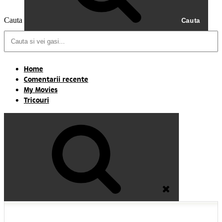
Cauta
Cauta
Home
Comentarii recente
My Movies
Tricouri