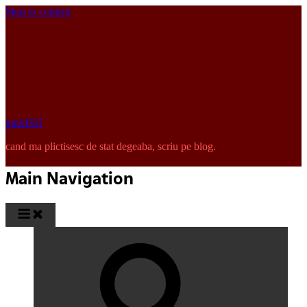
Skip to content
pinkISH
cand ma plictisesc de stat degeaba, scriu pe blog.
Main Navigation