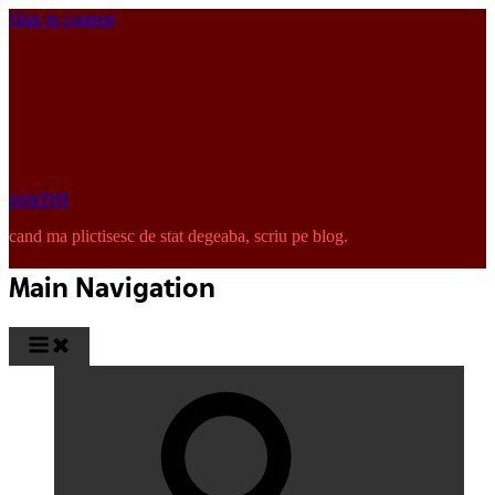
Skip to content
pinkISH
cand ma plictisesc de stat degeaba, scriu pe blog.
Main Navigation