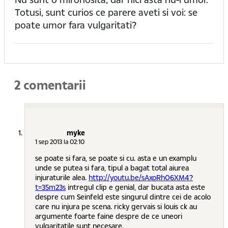
Totusi, sunt curios ce parere aveti si voi: se
poate umor fara vulgaritati?
2 comentarii
myke
1 sep 2013 la 02:10
se poate si fara, se poate si cu. asta e un examplu
unde se putea si fara, tipul a bagat total aiurea
injuraturile alea.
http://youtu.be/sAxoRh06XM4?
t=35m23s
intregul clip e genial, dar bucata asta este
despre cum Seinfeld este singurul dintre cei de acolo
care nu injura pe scena. ricky gervais si louis ck au
argumente foarte faine despre de ce uneori
vulgaritatile sunt necesare.