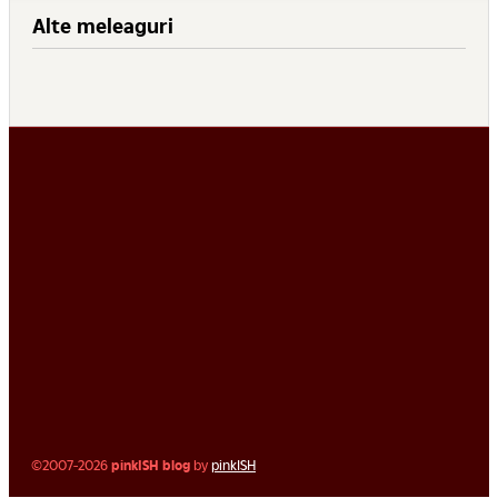
Alte meleaguri
©2007-2026
pinkISH blog
by
pinkISH