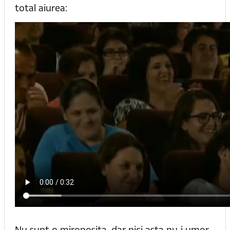
total aiurea:
Nu sunt o mironosita, dar nici asta nu-i umor.