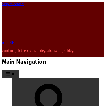
Skip to content
pinkISH
cand ma plictisesc de stat degeaba, scriu pe blog.
Main Navigation