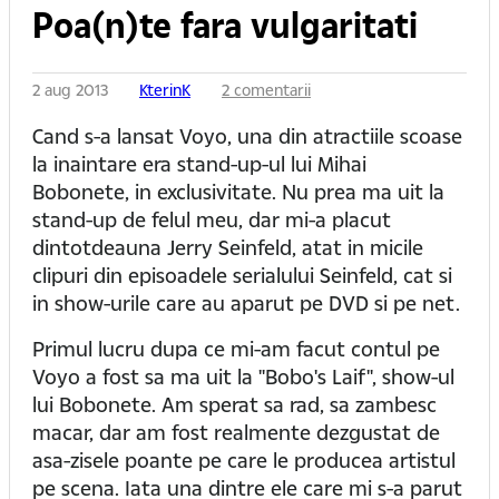
Poa(n)te fara vulgaritati
2 aug 2013
KterinK
2 comentarii
Cand s-a lansat Voyo, una din atractiile scoase
la inaintare era stand-up-ul lui Mihai
Bobonete, in exclusivitate. Nu prea ma uit la
stand-up de felul meu, dar mi-a placut
dintotdeauna Jerry Seinfeld, atat in micile
clipuri din episoadele serialului Seinfeld, cat si
in show-urile care au aparut pe DVD si pe net.
Primul lucru dupa ce mi-am facut contul pe
Voyo a fost sa ma uit la "Bobo's Laif", show-ul
lui Bobonete. Am sperat sa rad, sa zambesc
macar, dar am fost realmente dezgustat de
asa-zisele poante pe care le producea artistul
pe scena. Iata una dintre ele care mi s-a parut