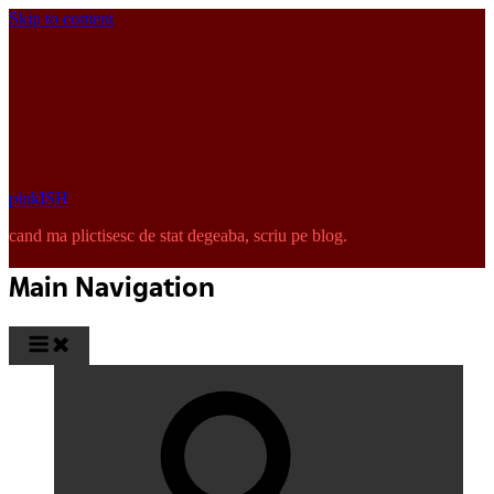
Skip to content
pinkISH
cand ma plictisesc de stat degeaba, scriu pe blog.
Main Navigation