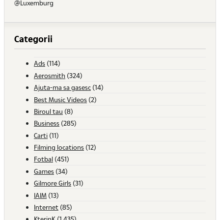
@Luxemburg
Categorii
Ads
(114)
Aerosmith
(324)
Ajuta-ma sa gasesc
(14)
Best Music Videos
(2)
Biroul tau
(8)
Business
(285)
Carti
(11)
Filming locations
(12)
Fotbal
(451)
Games
(34)
Gilmore Girls
(31)
IAIM
(13)
Internet
(85)
KterinK
(1,435)