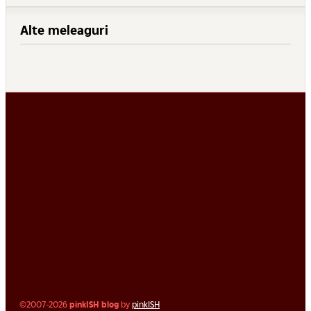
Alte meleaguri
©2007-2026
pinkISH blog
by
pinkISH