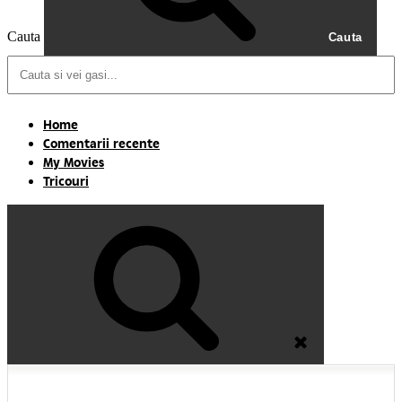
Cauta
Cauta
Home
Comentarii recente
My Movies
Tricouri