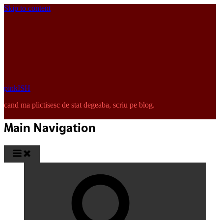
Skip to content
pinkISH
cand ma plictisesc de stat degeaba, scriu pe blog.
Main Navigation