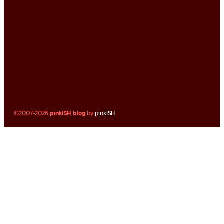
©2007-2026
pinkISH blog
by
pinkISH