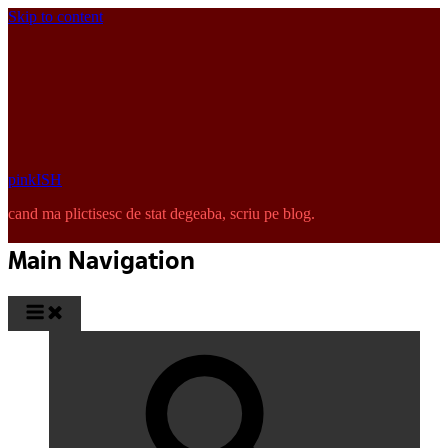
Skip to content
pinkISH
cand ma plictisesc de stat degeaba, scriu pe blog.
Main Navigation