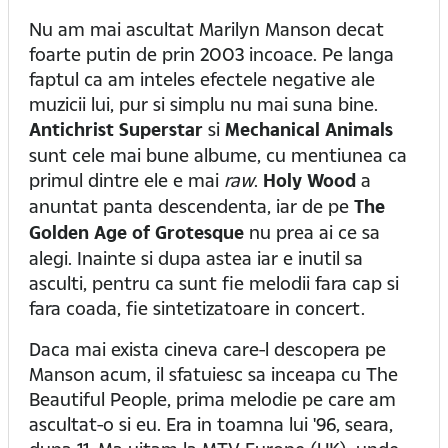
Nu am mai ascultat Marilyn Manson decat
foarte putin de prin 2003 incoace. Pe langa
faptul ca am inteles efectele negative ale
muzicii lui, pur si simplu nu mai suna bine.
Antichrist Superstar
si
Mechanical Animals
sunt cele mai bune albume, cu mentiunea ca
primul dintre ele e mai
raw
.
Holy Wood
a
anuntat panta descendenta, iar de pe
The
Golden Age of Grotesque
nu prea ai ce sa
alegi. Inainte si dupa astea iar e inutil sa
asculti, pentru ca sunt fie melodii fara cap si
fara coada, fie sintetizatoare in concert.
Daca mai exista cineva care-l descopera pe
Manson acum, il sfatuiesc sa inceapa cu The
Beautiful People, prima melodie pe care am
ascultat-o si eu. Era in toamna lui '96, seara,