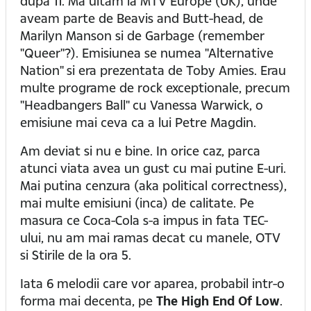
dupa 11. Ma uitam la MTV Europe (UK), unde
aveam parte de Beavis and Butt-head, de
Marilyn Manson si de Garbage (remember
"Queer"?). Emisiunea se numea "Alternative
Nation" si era prezentata de Toby Amies. Erau
multe programe de rock exceptionale, precum
"Headbangers Ball" cu Vanessa Warwick, o
emisiune mai ceva ca a lui Petre Magdin.
Am deviat si nu e bine. In orice caz, parca
atunci viata avea un gust cu mai putine E-uri.
Mai putina cenzura (aka political correctness),
mai multe emisiuni (inca) de calitate. Pe
masura ce Coca-Cola s-a impus in fata TEC-
ului, nu am mai ramas decat cu manele, OTV
si Stirile de la ora 5.
Iata 6 melodii care vor aparea, probabil intr-o
forma mai decenta, pe
The High End Of Low
.