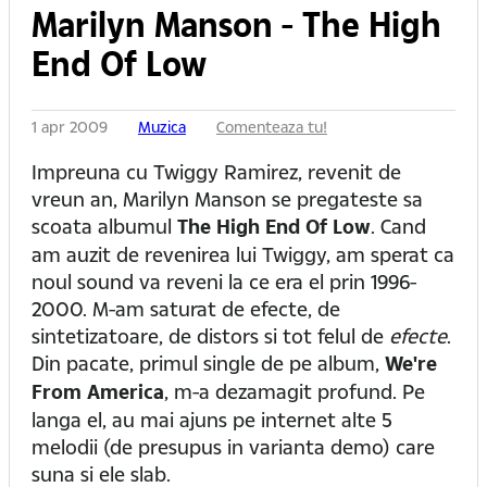
Marilyn Manson - The High
End Of Low
1 apr 2009
Muzica
Comenteaza tu!
Impreuna cu Twiggy Ramirez, revenit de
vreun an, Marilyn Manson se pregateste sa
scoata albumul
The High End Of Low
. Cand
am auzit de revenirea lui Twiggy, am sperat ca
noul sound va reveni la ce era el prin 1996-
2000. M-am saturat de efecte, de
sintetizatoare, de distors si tot felul de
efecte
.
Din pacate, primul single de pe album,
We're
From America
, m-a dezamagit profund. Pe
langa el, au mai ajuns pe internet alte 5
melodii (de presupus in varianta demo) care
suna si ele slab.