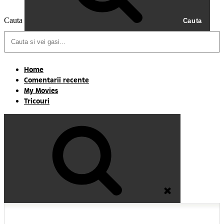
Cauta
Cauta
Home
Comentarii recente
My Movies
Tricouri