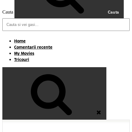
Cauta
Cauta
Home
Comentarii recente
My Movies
Tricouri