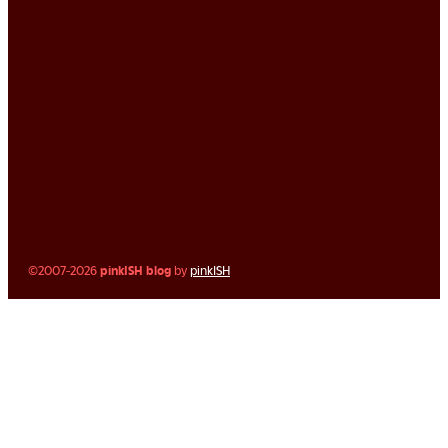
©2007-2026
pinkISH blog
by
pinkISH