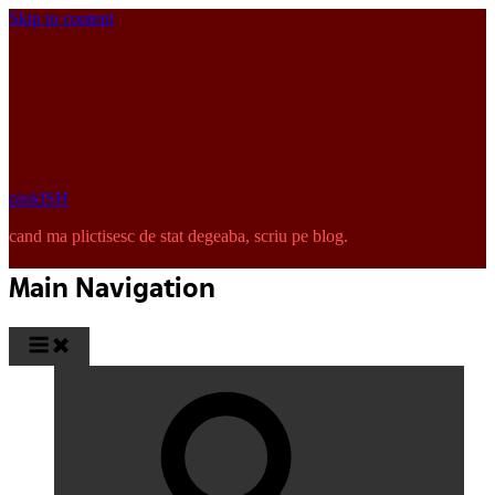
Skip to content
pinkISH
cand ma plictisesc de stat degeaba, scriu pe blog.
Main Navigation