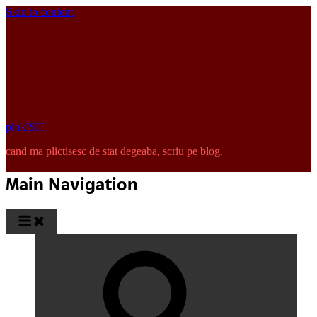
Skip to content
pinkISH
cand ma plictisesc de stat degeaba, scriu pe blog.
Main Navigation