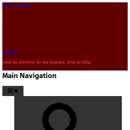
Skip to content
pinkISH
cand ma plictisesc de stat degeaba, scriu pe blog.
Main Navigation