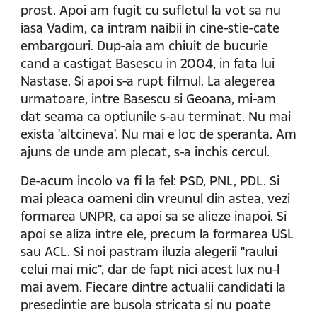
prost. Apoi am fugit cu sufletul la vot sa nu
iasa Vadim, ca intram naibii in cine-stie-cate
embargouri. Dup-aia am chiuit de bucurie
cand a castigat Basescu in 2004, in fata lui
Nastase. Si apoi s-a rupt filmul. La alegerea
urmatoare, intre Basescu si Geoana, mi-am
dat seama ca optiunile s-au terminat. Nu mai
exista 'altcineva'. Nu mai e loc de speranta. Am
ajuns de unde am plecat, s-a inchis cercul.
De-acum incolo va fi la fel: PSD, PNL, PDL. Si
mai pleaca oameni din vreunul din astea, vezi
formarea UNPR, ca apoi sa se alieze inapoi. Si
apoi se aliza intre ele, precum la formarea USL
sau ACL. Si noi pastram iluzia alegerii "raului
celui mai mic", dar de fapt nici acest lux nu-l
mai avem. Fiecare dintre actualii candidati la
presedintie are busola stricata si nu poate