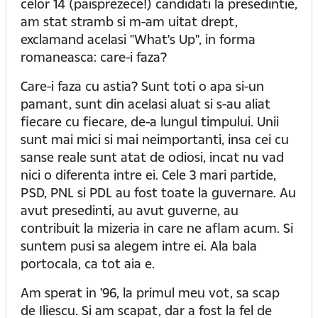
celor 14 (paisprezece!) candidati la presedintie,
am stat stramb si m-am uitat drept,
exclamand acelasi "What's Up", in forma
romaneasca: care-i faza?
Care-i faza cu astia? Sunt toti o apa si-un
pamant, sunt din acelasi aluat si s-au aliat
fiecare cu fiecare, de-a lungul timpului. Unii
sunt mai mici si mai neimportanti, insa cei cu
sanse reale sunt atat de odiosi, incat nu vad
nici o diferenta intre ei. Cele 3 mari partide,
PSD, PNL si PDL au fost toate la guvernare. Au
avut presedinti, au avut guverne, au
contribuit la mizeria in care ne aflam acum. Si
suntem pusi sa alegem intre ei. Ala bala
portocala, ca tot aia e.
Am sperat in '96, la primul meu vot, sa scap
de Iliescu. Si am scapat, dar a fost la fel de