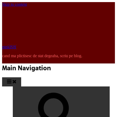
Skip to content
pinkISH
cand ma plictisesc de stat degeaba, scriu pe blog.
Main Navigation