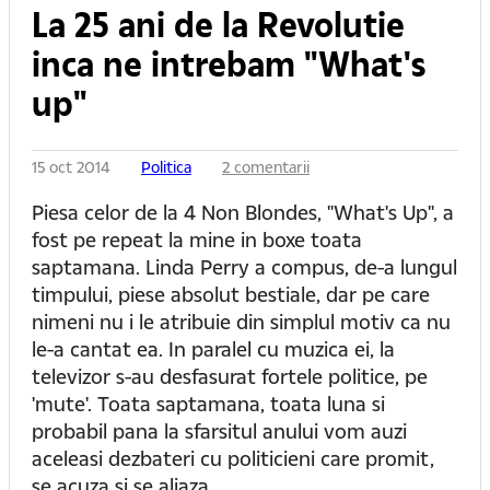
La 25 ani de la Revolutie
inca ne intrebam "What's
up"
15 oct 2014
Politica
2 comentarii
Piesa celor de la 4 Non Blondes, "What's Up", a
fost pe repeat la mine in boxe toata
saptamana. Linda Perry a compus, de-a lungul
timpului, piese absolut bestiale, dar pe care
nimeni nu i le atribuie din simplul motiv ca nu
le-a cantat ea. In paralel cu muzica ei, la
televizor s-au desfasurat fortele politice, pe
'mute'. Toata saptamana, toata luna si
probabil pana la sfarsitul anului vom auzi
aceleasi dezbateri cu politicieni care promit,
se acuza si se aliaza.