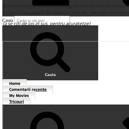
Asa se intampla cand lansezi o gramada de site-uri ca sa ai mu
Poate ca faci jdemii de view-uri in trafic, dar cine isi pune r
Cauta
(a se citi de jos in sus, pentru acuratetze)
Cauta
Home
Comentarii recente
My Movies
Tricouri