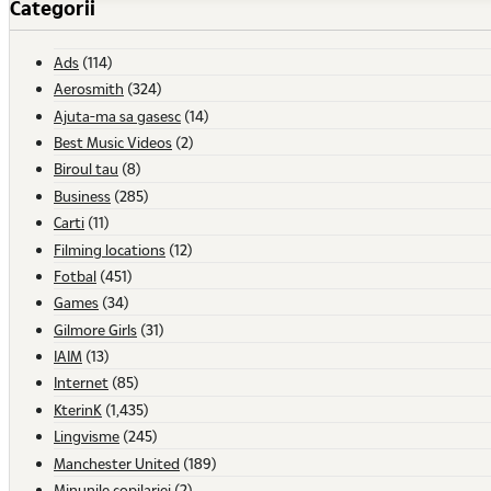
Categorii
Ads
(114)
Aerosmith
(324)
Ajuta-ma sa gasesc
(14)
Best Music Videos
(2)
Biroul tau
(8)
Business
(285)
Carti
(11)
Filming locations
(12)
Fotbal
(451)
Games
(34)
Gilmore Girls
(31)
IAIM
(13)
Internet
(85)
KterinK
(1,435)
Lingvisme
(245)
Manchester United
(189)
Minunile copilariei
(2)