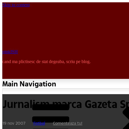
Skip to content
pinkISH
cand ma plictisesc de stat degeaba, scriu pe blog.
Main Navigation
Jurnalism marca Gazeta Sp
19 nov 2007
Fotbal
Comenteaza tu!