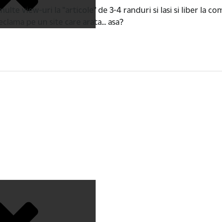
lte view-uri la "articole" de 3-4 randuri si lasi si liber la c
eclama pe un site care arata... asa?