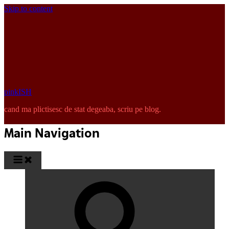
Skip to content
pinkISH
cand ma plictisesc de stat degeaba, scriu pe blog.
Main Navigation