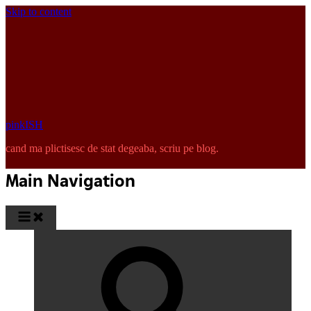
Skip to content
pinkISH
cand ma plictisesc de stat degeaba, scriu pe blog.
Main Navigation