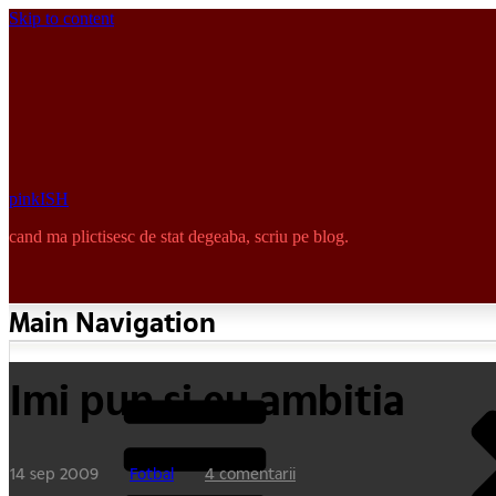
Skip to content
pinkISH
cand ma plictisesc de stat degeaba, scriu pe blog.
Main Navigation
Imi pun si eu ambitia
14 sep 2009
Fotbal
4 comentarii