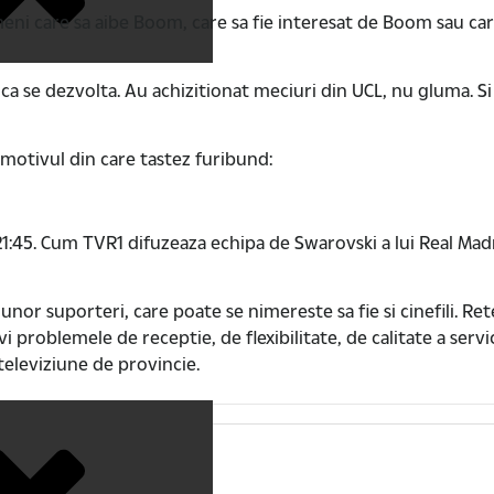
eni care sa aibe Boom, care sa fie interesat de Boom sau car
i cica se dezvolta. Au achizitionat meciuri din UCL, nu gluma.
 motivul din care tastez furibund:
 21:45. Cum TVR1 difuzeaza echipa de Swarovski a lui Real Mad
unor suporteri, care poate se nimereste sa fie si cinefili. Re
olvi problemele de receptie, de flexibilitate, de calitate a serv
 televiziune de provincie.