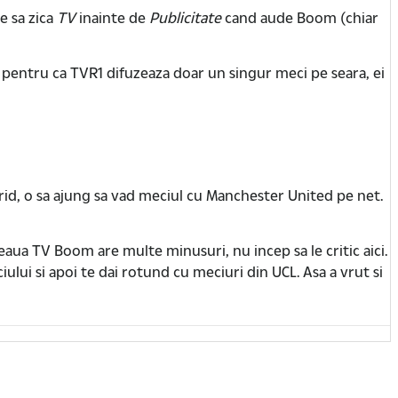
e sa zica
TV
inainte de
Publicitate
cand aude Boom (chiar
 Si pentru ca TVR1 difuzeaza doar un singur meci pe seara, ei
rid, o sa ajung sa vad meciul cu Manchester United pe net.
teaua TV Boom are multe minusuri, nu incep sa le critic aici.
iciului si apoi te dai rotund cu meciuri din UCL. Asa a vrut si