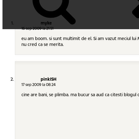
myke
16 sep 2009 la 21:51
eu am boom. si sunt multimit de el. Si am vazut meciul lui
nu cred ca se merita.
pinkISH
17 sep 2009 la 08:24
cine are bani, se plimba. ma bucur sa aud ca citesti blogul 