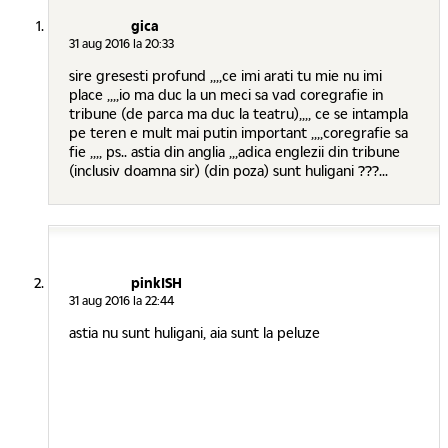
gica
31 aug 2016 la 20:33
sire gresesti profund ,,,,ce imi arati tu mie nu imi
place ,,,,io ma duc la un meci sa vad coregrafie in
tribune (de parca ma duc la teatru),,,, ce se intampla
pe teren e mult mai putin important ,,,,coregrafie sa
fie ,,,, ps.. astia din anglia ,,,adica englezii din tribune
(inclusiv doamna sir) (din poza) sunt huligani ???...
pinkISH
31 aug 2016 la 22:44
astia nu sunt huligani, aia sunt la peluze