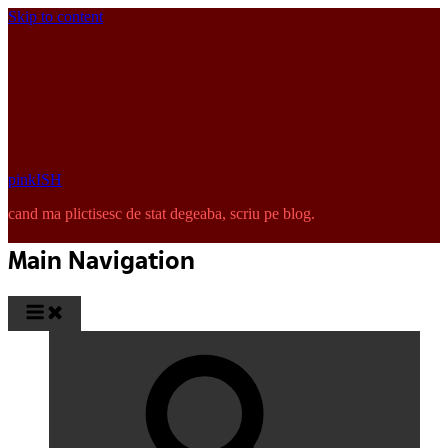
Skip to content
pinkISH
cand ma plictisesc de stat degeaba, scriu pe blog.
Main Navigation