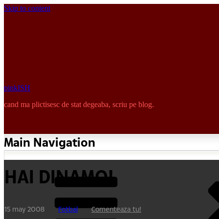
Skip to content
pinkISH
cand ma plictisesc de stat degeaba, scriu pe blog.
Main Navigation
HAI DINAMO!
15 may 2008
Fotbal
Comenteaza tu!