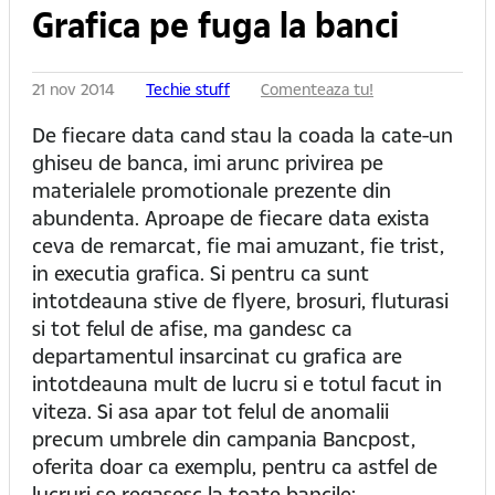
Grafica pe fuga la banci
21 nov 2014
Techie stuff
Comenteaza tu!
De fiecare data cand stau la coada la cate-un
ghiseu de banca, imi arunc privirea pe
materialele promotionale prezente din
abundenta. Aproape de fiecare data exista
ceva de remarcat, fie mai amuzant, fie trist,
in executia grafica. Si pentru ca sunt
intotdeauna stive de flyere, brosuri, fluturasi
si tot felul de afise, ma gandesc ca
departamentul insarcinat cu grafica are
intotdeauna mult de lucru si e totul facut in
viteza. Si asa apar tot felul de anomalii
precum umbrele din campania Bancpost,
oferita doar ca exemplu, pentru ca astfel de
lucruri se regasesc la toate bancile: