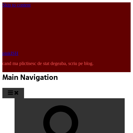
Skip to content
pinkISH
cand ma plictisesc de stat degeaba, scriu pe blog.
Main Navigation