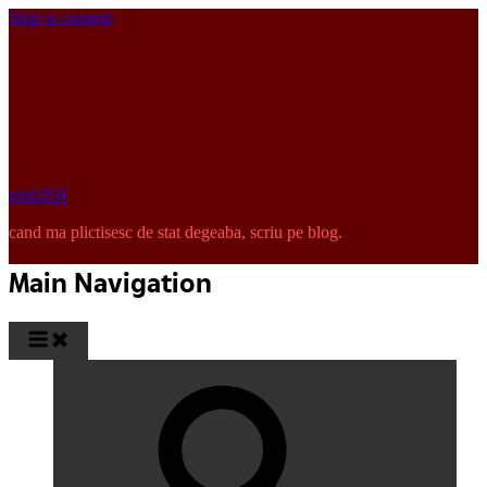
Skip to content
pinkISH
cand ma plictisesc de stat degeaba, scriu pe blog.
Main Navigation