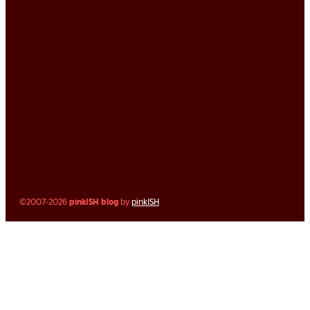
©2007-2026
pinkISH blog
by
pinkISH