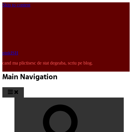
Skip to content
pinkISH
cand ma plictisesc de stat degeaba, scriu pe blog.
Main Navigation