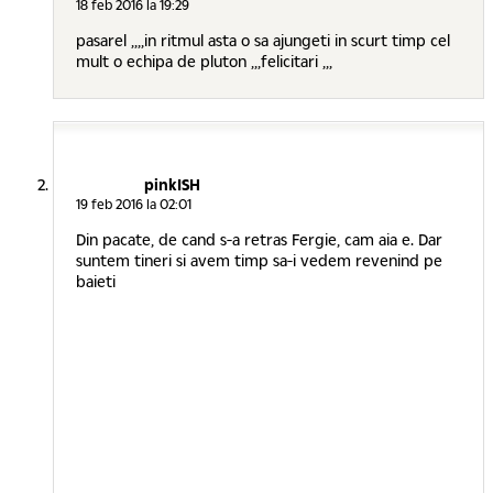
18 feb 2016 la 19:29
pasarel ,,,,in ritmul asta o sa ajungeti in scurt timp cel
mult o echipa de pluton ,,,felicitari ,,,
pinkISH
19 feb 2016 la 02:01
Din pacate, de cand s-a retras Fergie, cam aia e. Dar
suntem tineri si avem timp sa-i vedem revenind pe
baieti