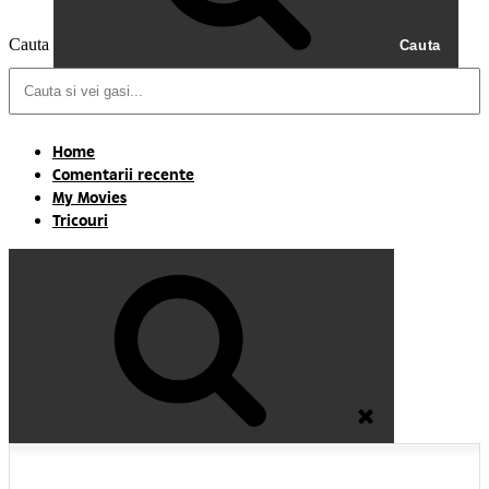
Cauta
Cauta
Home
Comentarii recente
My Movies
Tricouri