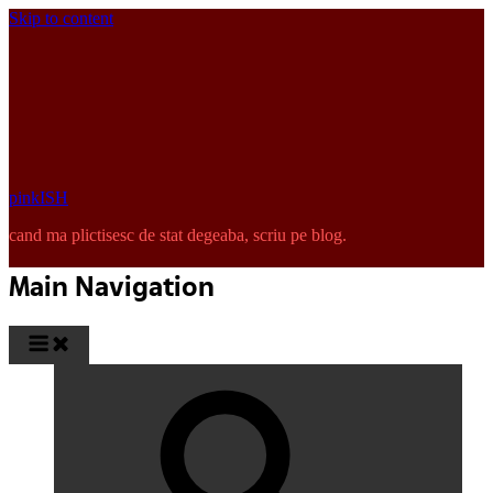
Skip to content
pinkISH
cand ma plictisesc de stat degeaba, scriu pe blog.
Main Navigation