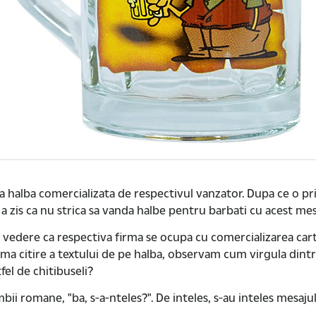
halba comercializata de respectivul vanzator. Dupa ce o priv
a zis ca nu strica sa vanda halbe pentru barbati cu acest me
dere ca respectiva firma se ocupa cu comercializarea cartilor
ima citire a textului de pe halba, observam cum virgula dintre
fel de chitibuseli?
ii romane, "ba, s-a-nteles?". De inteles, s-au inteles mesajul 