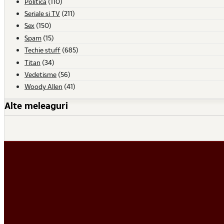
Politica
(110)
Seriale si TV
(211)
Sex
(150)
Spam
(15)
Techie stuff
(685)
Titan
(34)
Vedetisme
(56)
Woody Allen
(41)
Alte meleaguri