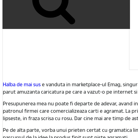
Halba de mai sus
e vanduta in marketplace-ul Emag, singura 
parut amuzanta caricatura pe care a vazut-o pe internet si 
Presupunerea mea nu poate fi departe de adevar, avand in ve
patronul firmei care comercializeaza carti e agramat. La pr
lipseste, in fraza scrisa cu rosu. Dar cine mai are timp de ast
Pe de alta parte, vorba unui prieten certat cu gramatica limb
parcursul de la idee la produs finit sunt niste agramati.