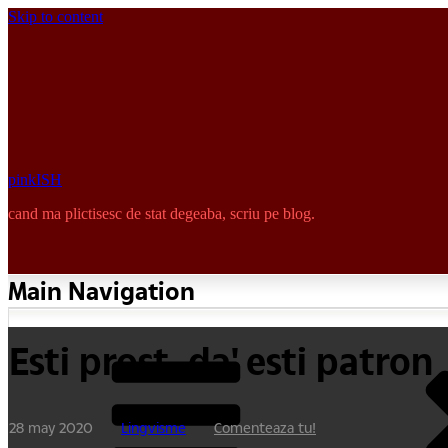
Skip to content
pinkISH
cand ma plictisesc de stat degeaba, scriu pe blog.
Main Navigation
Esti prost, da' esti patron
28 may 2020
Lingvisme
Comenteaza tu!