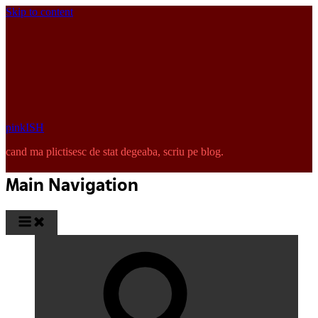
Skip to content
pinkISH
cand ma plictisesc de stat degeaba, scriu pe blog.
Main Navigation