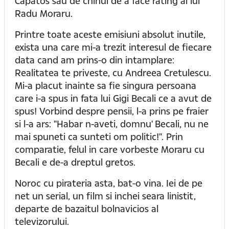
Capatos sau de chinul de a face rating al lui
Radu Moraru.
Printre toate aceste emisiuni absolut inutile,
exista una care mi-a trezit interesul de fiecare
data cand am prins-o din intamplare:
Realitatea te priveste, cu Andreea Cretulescu.
Mi-a placut inainte sa fie singura persoana
care i-a spus in fata lui Gigi Becali ce a avut de
spus! Vorbind despre pensii, l-a prins pe fraier
si l-a ars: "Habar n-aveti, domnu' Becali, nu ne
mai spuneti ca sunteti om politic!". Prin
comparatie, felul in care vorbeste Moraru cu
Becali e de-a dreptul gretos.
Noroc cu pirateria asta, bat-o vina. Iei de pe
net un serial, un film si inchei seara linistit,
departe de bazaitul bolnavicios al
televizorului.