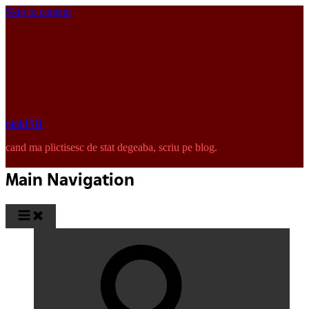
Skip to content
pinkISH
cand ma plictisesc de stat degeaba, scriu pe blog.
Main Navigation