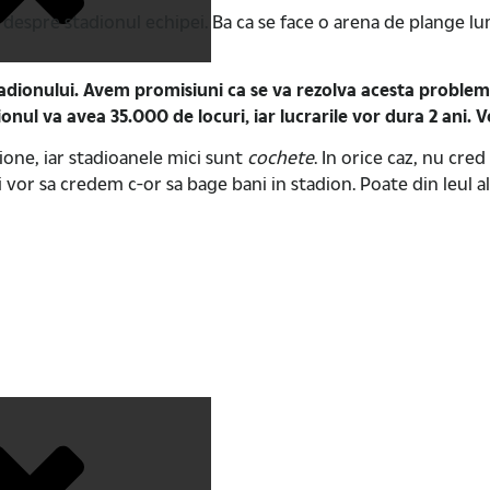
 despre stadionul echipei. Ba ca se face o arena de plange lu
adionului. Avem promisiuni ca se va rezolva acesta problem
onul va avea 35.000 de locuri, iar lucrarile vor dura 2 ani.
nione, iar stadioanele mici sunt
cochete
. In orice caz, nu cred
si vor sa credem c-or sa bage bani in stadion. Poate din leul al