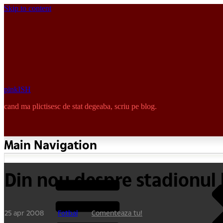
Skip to content
pinkISH
cand ma plictisesc de stat degeaba, scriu pe blog.
Main Navigation
Din nou despre stadionul
25 apr 2008
Fotbal
Comenteaza tu!