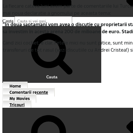
La fiecare cateva luni avem parte de comentariile lui Turcu
mai noua declaratie a gnomului pe aceasta tema:
Cauta
"In doua saptamani vom avea o discutie cu proprietarii st
sa investim în acesta arena 200 de milioane de euro. Stadi
Cand zici cochet, e clar. Fetele mici nu sunt pitice, sunt mi
transferuri de tot rasul (vezi discutiile cu Andrei Cristea!) 
Cauta
Home
Comentarii recente
My Movies
Tricouri