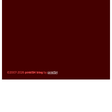
©2007-2026
pinkISH blog
by
pinkISH