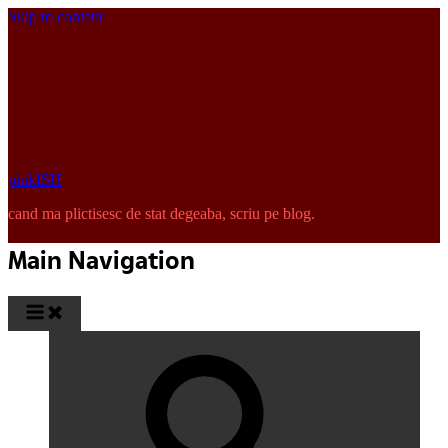
Skip to content
pinkISH
cand ma plictisesc de stat degeaba, scriu pe blog.
Main Navigation