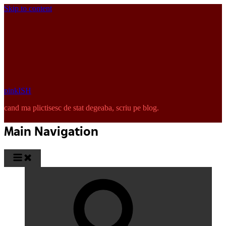
Skip to content
pinkISH
cand ma plictisesc de stat degeaba, scriu pe blog.
Main Navigation