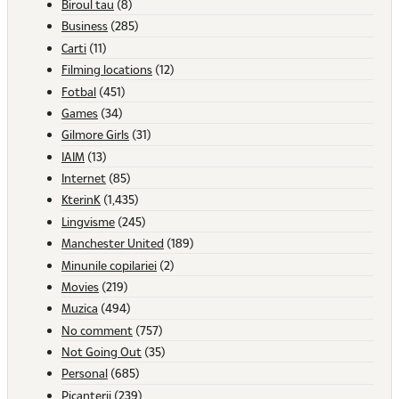
Biroul tau
(8)
Business
(285)
Carti
(11)
Filming locations
(12)
Fotbal
(451)
Games
(34)
Gilmore Girls
(31)
IAIM
(13)
Internet
(85)
KterinK
(1,435)
Lingvisme
(245)
Manchester United
(189)
Minunile copilariei
(2)
Movies
(219)
Muzica
(494)
No comment
(757)
Not Going Out
(35)
Personal
(685)
Picanterii
(239)