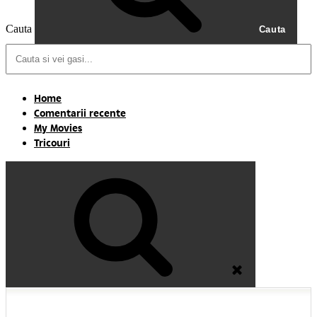
Cauta
Cauta
Home
Comentarii recente
My Movies
Tricouri