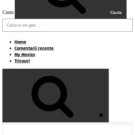
Cauta
Cauta
Home
Comentarii recente
My Movies
Tricouri