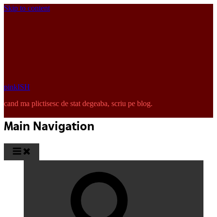
Skip to content
pinkISH
cand ma plictisesc de stat degeaba, scriu pe blog.
Main Navigation